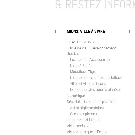
& RESTEZ INFOR
MIONS, VILLE À VIVRE
CCAS DE MIONS
Cadre de vie – Développement
durable
Inclusion et Accessibilité
Label APIcité
Moustique Tigre
La lutte contre le frelon asiatique
Villes et villages fleuris
les bons gestes pour la planète
Numérique
Sécurité – tranquillité publique
Actes réglementaires
Cameras piétons
Urbanisme et Habitat
Vie associative
Vie économique – Emploi