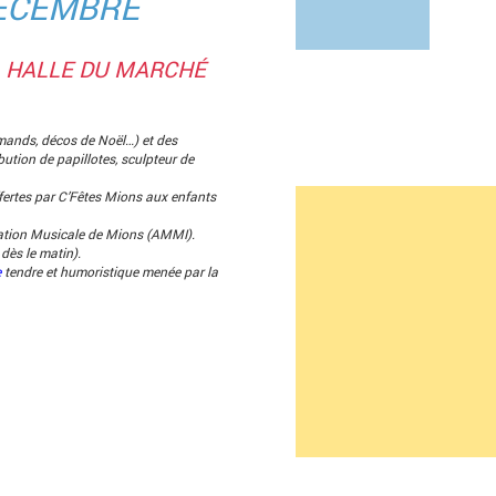
DÉCEMBRE
LA HALLE DU MARCHÉ
ands, décos de Noël…) et des
bution de papillotes, sculpteur de
fertes par C’Fêtes Mions aux enfants
iation Musicale de Mions (AMMI).
ès le matin).
e
tendre et humoristique menée par la