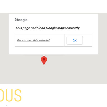
This page can't load Google Maps correctly.
undefined
OK
Halle Louis MIACHON
Do you own this website?
rue du 19 mars 1962
-
mions
Événements
OUS