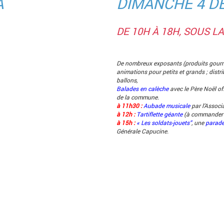
DIMANCHE 4 
DE 10H À 18H, SOUS 
De nombreux exposants (produits gourm
animations pour petits et grands ; distri
ballons,
Balades en calèche
avec le Père Noël of
de la commune.
à 11h30 :
Aubade musicale
par l’Assoc
à 12h :
Tartiflette géante
(à commander d
à 15h :
« Les soldats-jouets”
, une
parad
Générale Capucine.