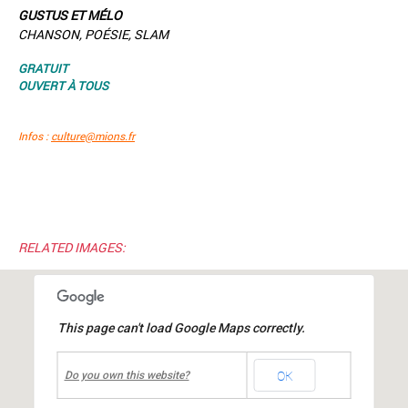
GUSTUS ET MÉLO
CHANSON, POÉSIE, SLAM
GRATUIT
OUVERT À TOUS
Infos :
culture@mions.fr
RELATED IMAGES:
This page can't load Google Maps correctly.
undefined
OK
Parc Théodore Monod
Do you own this website?
Avenue Charles de Gaulle
-
MIONS
Événements