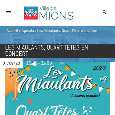
Accueil
»
Agenda
»
Les Miaulants, Quart’Têtes en concert
LES MIAULANTS, QUART’TÊTES EN
CONCERT
19:30
22:00
01/09/23
-