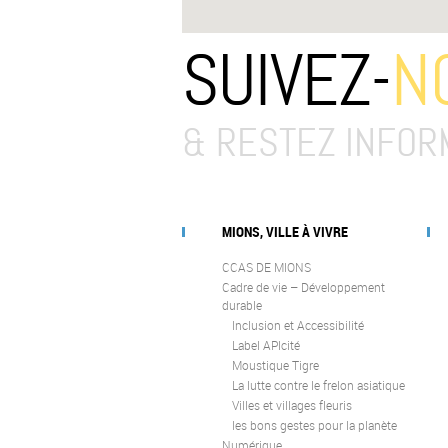
SUIVEZ-
N
& RESTEZ INFOR
MIONS, VILLE À VIVRE
CCAS DE MIONS
Cadre de vie – Développement
durable
Inclusion et Accessibilité
Label APIcité
Moustique Tigre
La lutte contre le frelon asiatique
Villes et villages fleuris
les bons gestes pour la planète
Numérique