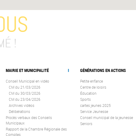
OUS
MÉ !
MAIRIE ET MUNICIPALITÉ
GÉNÉRATIONS EN ACTIONS
Conseil Municipal en vidéo
Petite enfance
CM du 21/03/2026
Centre de loisirs
CM du 30/03/2026
Éducation
CM du 23/04/2026
Sports
Archives vidéos
cartes jeunes 2025
Délibérations
Service Jeunesse
Procès verbaux des Conseils
Conseil municipal de la jeunesse
Municipaux
Seniors
Rapport de la Chambre Régionale des
Comptes