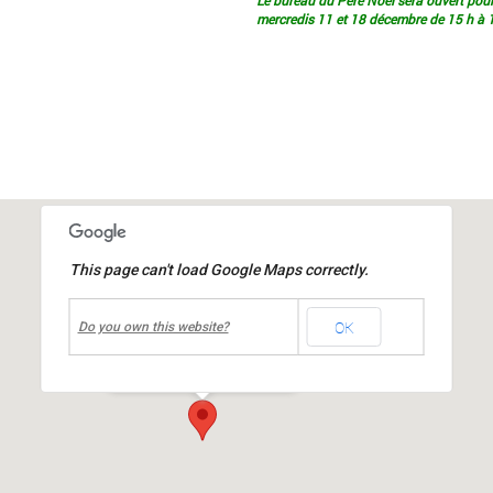
Le bureau du Père Noël sera ouvert pour 
mercredis 11 et 18 décembre de 15 h à 1
This page can't load Google Maps correctly.
undefined
OK
Halle Louis MIACHON
Do you own this website?
rue du 19 mars 1962
-
mions
Événements