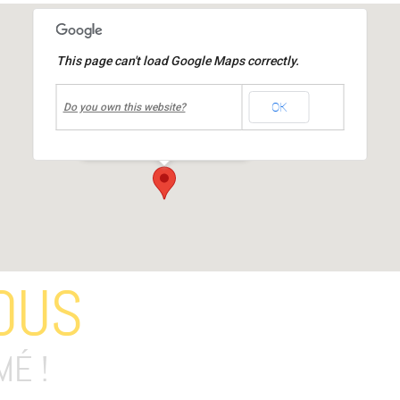
This page can't load Google Maps correctly.
undefined
OK
Place de la Mairie
Do you own this website?
Place de la République
-
MIONS
Événements
OUS
MÉ !