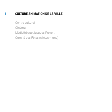
CULTURE ANIMATION DE LA VILLE
Centre culturel
Cinéma
Médiathèque Jacques-Prévert
Comité des Fêtes (c’fêtesmions)