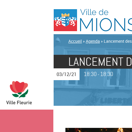
Accueil
»
Agenda
»
Lancement des 
LANCEMENT D
18:30
18:30
03/12/21
-