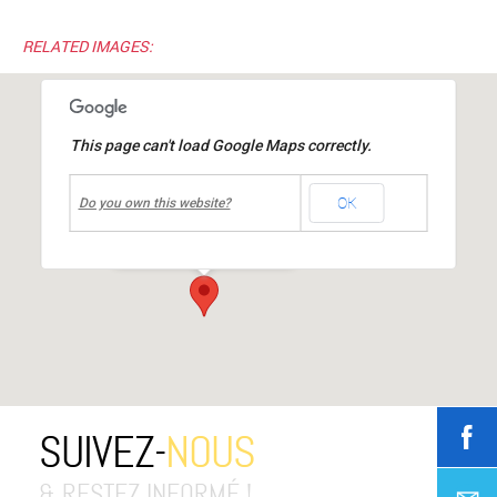
RELATED IMAGES:
This page can't load Google Maps correctly.
undefined
OK
résidence Marianne
Do you own this website?
2, allée du château
-
MIONS
Événements
SUIVEZ-
NOUS
& RESTEZ INFORMÉ !