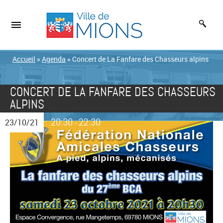
Accueil
»
Agenda
»
Concert de La Fanfare des Chasseurs alpins
CONCERT DE LA FANFARE DES CHASSEURS
ALPINS
20:30
22:30
23/10/21
-