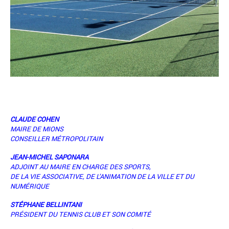
CLAUDE COHEN
MAIRE DE MIONS
CONSEILLER MÉTROPOLITAIN
JEAN-MICHEL SAPONARA
ADJOINT AU MAIRE EN CHARGE DES SPORTS,
DE LA VIE ASSOCIATIVE, DE L’ANIMATION DE LA VILLE ET DU
NUMÉRIQUE
STÉPHANE BELLINTANI
PRÉSIDENT DU TENNIS CLUB ET SON COMITÉ