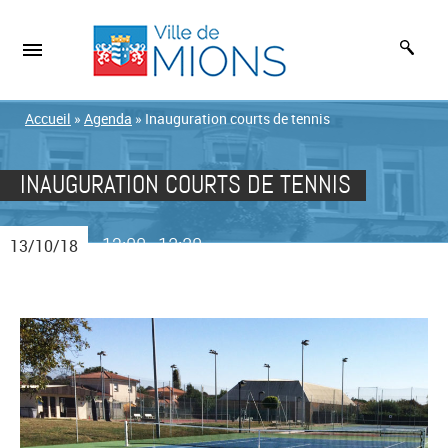
Accueil
»
Agenda
»
Inauguration courts de tennis
INAUGURATION COURTS DE TENNIS
12:00
13:30
13/10/18
-