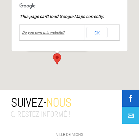
This page can't load Google Maps correctly.
undefined
OK
Centre culturel Jean MOULIN
Do you own this website?
place Jean Moulin
-
Mions
Événements
SUIVEZ-
NOUS
& RESTEZ INFORMÉ !
VILLE DE MIONS