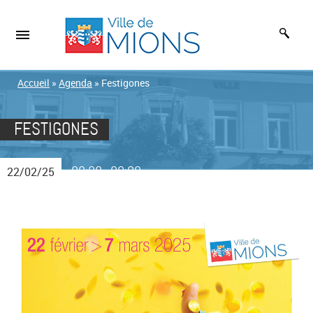
Accueil
»
Agenda
»
Festigones
FESTIGONES
00:00
00:00
22/02/25
-