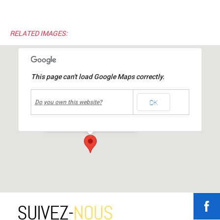
RELATED IMAGES:
This page can't load Google Maps correctly.
undefined
OK
Centre culturel Jean MOULIN
Do you own this website?
place Jean Moulin
-
Mions
Événements
SUIVEZ-
NOUS