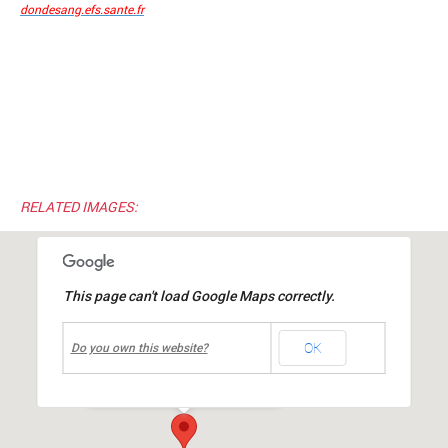
dondesang.efs.sante.fr
RELATED IMAGES:
This page can't load Google Maps correctly.
undefined
OK
Centre culturel Jean MOULIN
Do you own this website?
place Jean Moulin
-
Mions
Événements