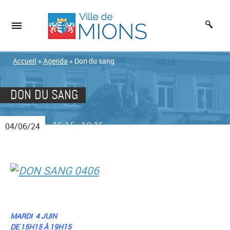
Accueil
»
Agenda
»
Don du sang
DON DU SANG
15:15
19:15
04/06/24
-
MARDI 4 JUIN
DE 15H15 À 19H15