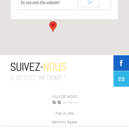
OK
Centre culturel Jean MOULIN
Do you own this website?
place Jean Moulin
-
Mions
Événements
SUIVEZ-
NOUS
& RESTEZ INFORMÉ !
VILLE DE MIONS
Plan du site
Mentions légales