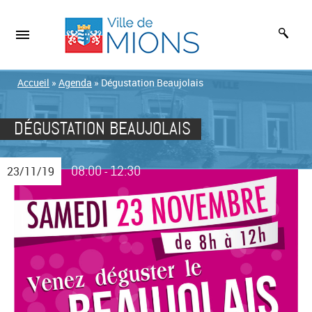
Accueil
»
Agenda
»
Dégustation Beaujolais
DÉGUSTATION BEAUJOLAIS
08:00
12:30
23/11/19
-