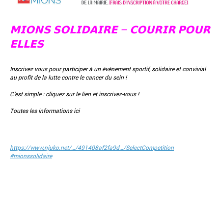
𝗠𝗜𝗢𝗡𝗦 𝗦𝗢𝗟𝗜𝗗𝗔𝗜𝗥𝗘 – 𝗖𝗢𝗨𝗥𝗜𝗥 𝗣𝗢𝗨𝗥
𝗘𝗟𝗟𝗘𝗦
Inscrivez vous pour participer à un événement sportif, solidaire et convivial
au profit de la lutte contre le cancer du sein !
C’est simple : cliquez sur le lien et inscrivez-vous !
Toutes les informations ici
https://www.njuko.net/…/491408af2fa9d…/SelectCompetition
#mionssolidaire