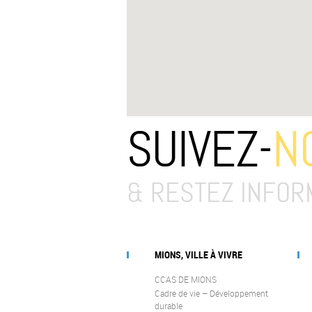
SUIVEZ-
N
& RESTEZ INFOR
MIONS, VILLE À VIVRE
CCAS DE MIONS
Cadre de vie – Développement
durable