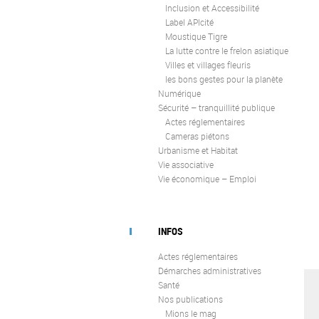
Inclusion et Accessibilité
Label APIcité
Moustique Tigre
La lutte contre le frelon asiatique
Villes et villages fleuris
les bons gestes pour la planète
Numérique
Sécurité – tranquillité publique
Actes réglementaires
Cameras piétons
Urbanisme et Habitat
Vie associative
Vie économique – Emploi
INFOS
Actes réglementaires
Démarches administratives
Santé
Nos publications
Mions le mag