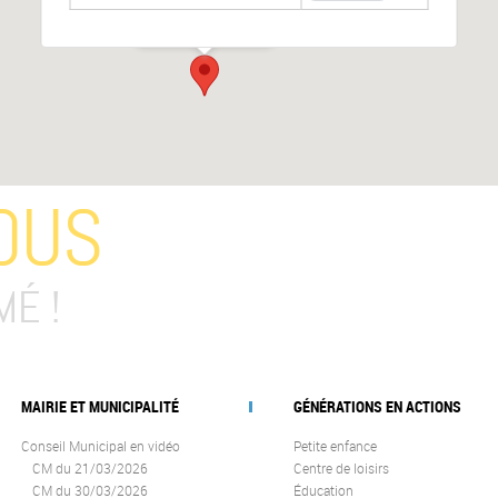
123
-
Mions
Événements
OUS
MÉ !
MAIRIE ET MUNICIPALITÉ
GÉNÉRATIONS EN ACTIONS
Conseil Municipal en vidéo
Petite enfance
CM du 21/03/2026
Centre de loisirs
CM du 30/03/2026
Éducation