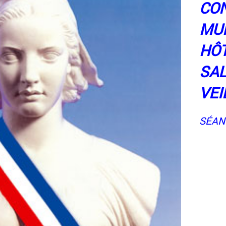
CON
MUN
HÔT
SAL
VEI
SÉAN