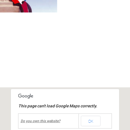
This page can't load Google Maps correctly.
undefined
OK
Mairie de MIONS
Do you own this website?
Place de la République
-
MIONS