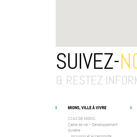
SUIVEZ-
N
& RESTEZ INFOR
MIONS, VILLE À VIVRE
CCAS DE MIONS
Cadre de vie – Développement
durable
Inclusion et Accessibilité