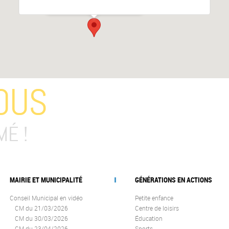
Événements
OUS
MÉ !
MAIRIE ET MUNICIPALITÉ
GÉNÉRATIONS EN ACTIONS
Conseil Municipal en vidéo
Petite enfance
CM du 21/03/2026
Centre de loisirs
CM du 30/03/2026
Éducation
CM du 23/04/2026
Sports