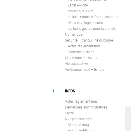
Label APIcité
Moustique Tigre
La lutte contre le frelon asiatique
Villes et villages fleuris
les bons gestes pour la planète
Numérique
Sécurité – tranquillité publique
Actes réglementaires
Cameras piétons
Urbanisme et Habitat
Vie associative
Vie économique – Emploi
INFOS
Actes réglementaires
Démarches administratives
Santé
Nos publications
Mions le mag
Autres publications