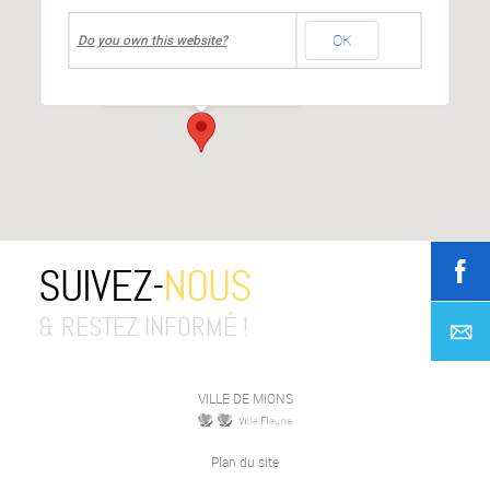
undefined
OK
Mairie de MIONS
Do you own this website?
Place de la République
-
MIONS
Événements
SUIVEZ-
NOUS
& RESTEZ INFORMÉ !
VILLE DE MIONS
Plan du site