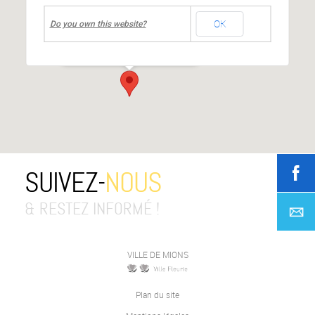
undefined
OK
Centre culturel Jean MOULIN
Do you own this website?
place Jean Moulin
-
Mions
Événements
SUIVEZ-
NOUS
& RESTEZ INFORMÉ !
VILLE DE MIONS
Plan du site