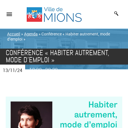
Accueil
»
Agenda
»
Conférence « Habiter autrement, mode
d’emploi »
CONFÉRENCE « HABITER AUTREMENT,
MODE D’EMPLOI »
19:00
20:30
13/11/24
-