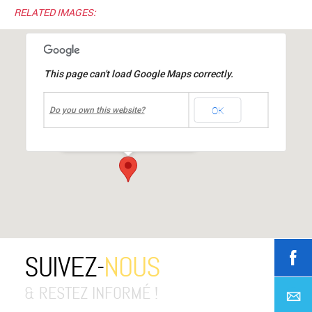
RELATED IMAGES:
This page can't load Google Maps correctly.
undefined
OK
Centre culturel Jean MOULIN
Do you own this website?
place Jean Moulin
-
Mions
Événements
SUIVEZ-
NOUS
& RESTEZ INFORMÉ !