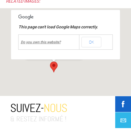
RELATED IMAGES:
This page can't load Google Maps correctly.
undefined
OK
Centre culturel Jean MOULIN
Do you own this website?
place Jean Moulin
-
Mions
Événements
SUIVEZ-
NOUS
& RESTEZ INFORMÉ !