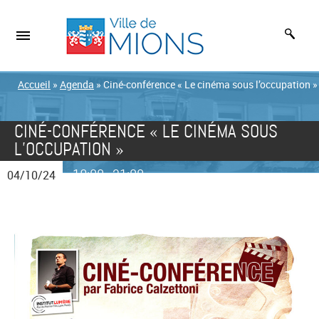
Accueil
»
Agenda
»
Ciné-conférence « Le cinéma sous l’occupation »
CINÉ-CONFÉRENCE « LE CINÉMA SOUS
L’OCCUPATION »
19:00
21:00
04/10/24
-