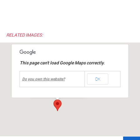
RELATED IMAGES:
This page can't load Google Maps correctly.
undefined
OK
Maison des associations
Do you own this website?
7-9 allée du Château
-
MIONS
Événements