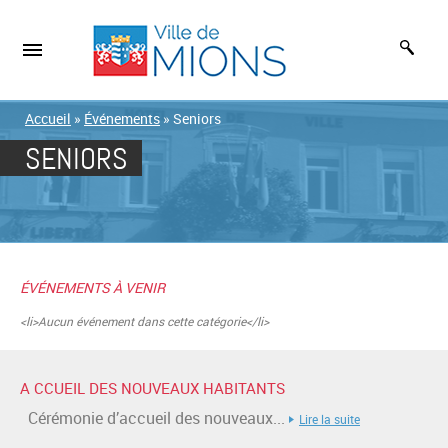
Accueil
»
Événements
»
Seniors
SENIORS
ÉVÉNEMENTS À VENIR
<li>Aucun événement dans cette catégorie</li>
A CCUEIL DES NOUVEAUX HABITANTS
Cérémonie d’accueil des nouveaux...
Lire la suite