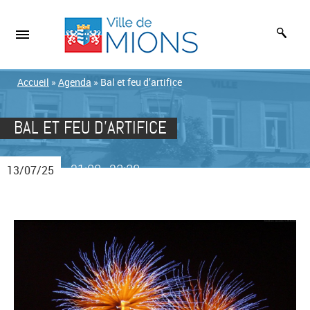
Accueil
»
Agenda
»
Bal et feu d’artifice
BAL ET FEU D’ARTIFICE
21:00
23:30
13/07/25
-