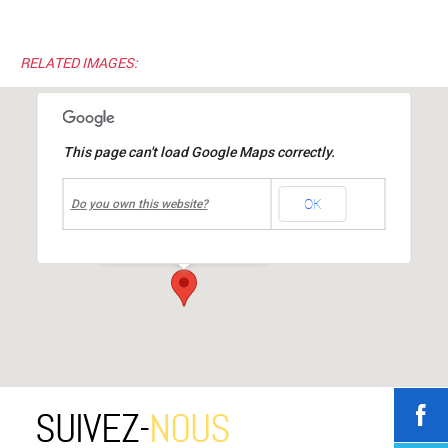
RELATED IMAGES:
This page can't load Google Maps correctly.
undefined
OK
Halle Louis MIACHON
Do you own this website?
rue du 19 mars 1962
-
mions
Événements
SUIVEZ-
NOUS