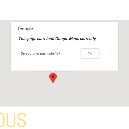
This page can't load Google Maps correctly.
undefined
OK
Espace convergence
Do you own this website?
rue mangetemps
-
Mions
Événements
OUS