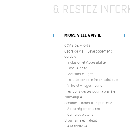
& RESTEZ INFOR
MIONS, VILLE À VIVRE
CCAS DE MIONS
Cadre de vie – Développement
durable
Inclusion et Accessibilité
Label APIcité
Moustique Tigre
La lutte contre le frelon asiatique
Villes et villages fleuris
les bons gestes pour la planète
Numérique
Sécurité – tranquillité publique
Actes réglementaires
Cameras piétons
Urbanisme et Habitat
Vie associative