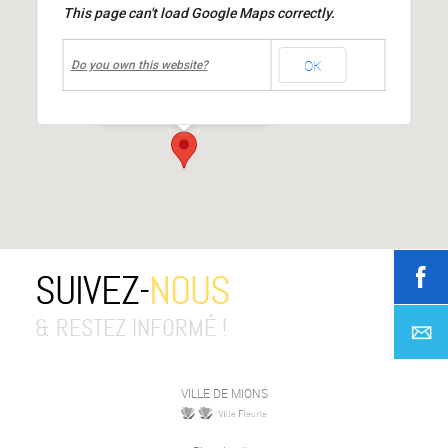
This page can't load Google Maps correctly.
undefined
OK
Halle Louis MIACHON
Do you own this website?
rue du 19 mars 1962
-
mions
Événements
SUIVEZ-
NOUS
& RESTEZ INFORMÉ !
VILLE DE MIONS