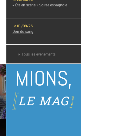
« Été en scène » Soirée espagnole
Le 01/09/26
Don du sang
Le 02/09/26
Tous les événements
Cérémonie de La Libération de Mions
MIONS,
Le 05/09/26
Forum des associations
LE MAG
Le 13/09/26
Cérémonie d’accueil des nouveaux
habitants