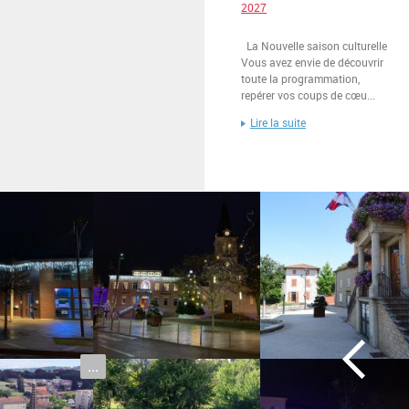
2027
La Nouvelle saison culturelle
Vous avez envie de découvrir
toute la programmation,
repérer vos coups de cœu...
Lire la suite
...
►