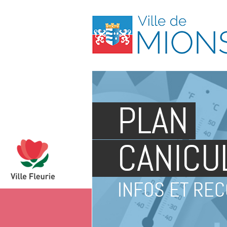
PLAN
CANICU
INFOS ET RE