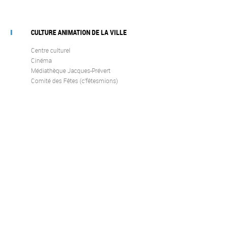
CULTURE ANIMATION DE LA VILLE
Centre culturel
Cinéma
Médiathèque Jacques-Prévert
Comité des Fêtes (c’fêtesmions)