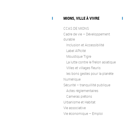
MIONS, VILLE À VIVRE
CCAS DE MIONS
Cadre de vie – Développement
durable
Inclusion et Accessibilité
Label APIcité
Moustique Tigre
La lutte contre le frelon asiatique
Villes et villages fleuris
les bons gestes pour la planète
Numérique
Sécurité – tranquillité publique
Actes réglementaires
Cameras piétons
Urbanisme et Habitat
Vie associative
Vie économique – Emploi