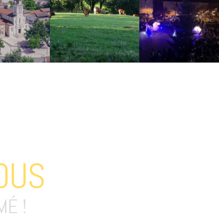
OUS
MÉ !