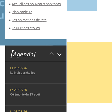
Accueil des nouveaux habitants
Plan canicule
Les animations de l’été
La Nuit des étoiles
[
Agenda]
Le 20/08/26
La Nuit des étoiles
Le 23/08/26
Cérémonie du 23 août
Le 28/08/26